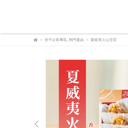
安平必買專區
,
熱門產品
夏威夷火山豆塔