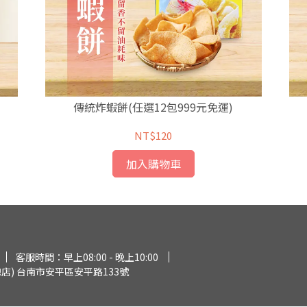
傳統炸蝦餅(任選12包999元免運)
NT$120
加入購物車
客服時間：早上08:00 - 晚上10:00
店) 台南市安平區安平路133號