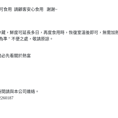
可食用 請顧客安心食用 謝謝~
妥冷藏，鮮度可延長多日，再度食用時，恢復室溫後即可，無需加
為準 " 不便之處，敬請原諒。
務必先看關於熱富
時間請與本公司連絡。
60187