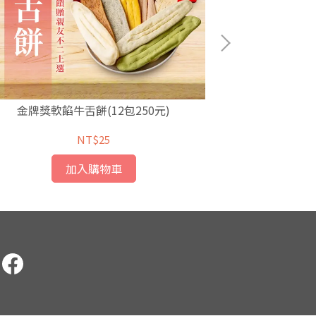
金牌獎軟餡牛舌餅(12包250元)
台南香
NT$25
加入購物車