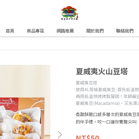
首頁
商品專區
網路推薦
關於我們
聯絡我們
夏威夷火山豆塔
夏威夷豆塔
使用4L等級夏威夷豆-首先低溫
再用低溫烘烤烤製凝固！年節最
夏威夷豆(Macadamia)，
香甜酥脆口感多層次的夏威夷豆
的伴手禮。咬一口讓你驚聲尖叫
NT$50