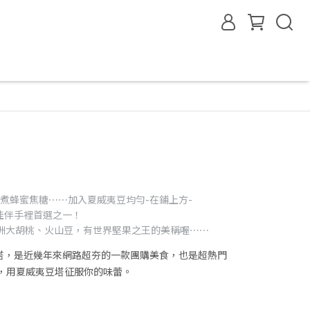
熬煮蜂蜜焦糖⋯⋯加入夏威夷豆均勻-在鋪上方-
佳伴手裡首選之一！
又名澳洲大胡桃、火山豆，有世界堅果之王的美稱喔⋯⋯
塔，是近幾年來網路超夯的一款團購美食，也是超熱門
 ，用夏威夷豆塔征服你的味蕾。