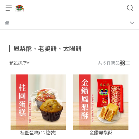
鳳梨酥、老婆餅、太陽餅
預設排序
共 6 件商品
桂圓蛋糕(12粒裝)
金鑚鳳梨酥