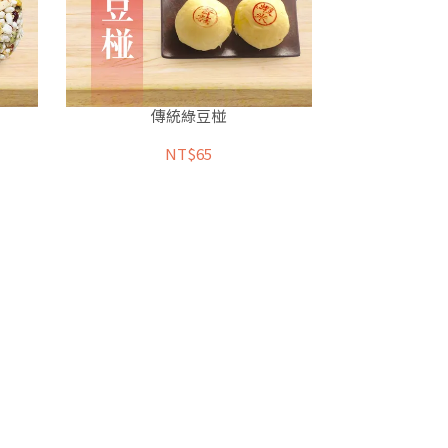
傳統綠豆椪
NT$65